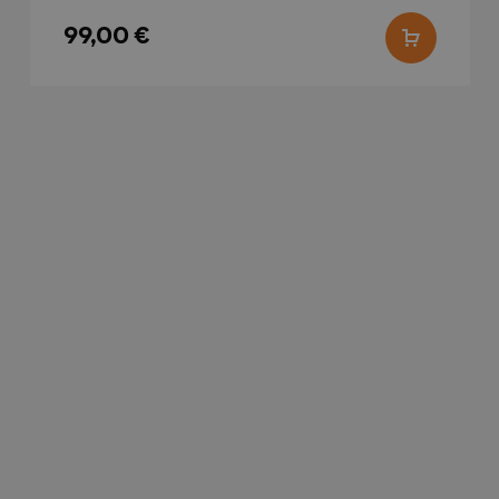
v
s
99,00 €
h
l
l
_product
1 päev
S
Adobe Inc.
v
farron.ee
t
.farron.ee
1 aasta 1
G
kuu
k
k
s
1 aasta 1
S
Google LLC
kuu
s
.farron.ee
U
A
o
v
s
k
a
S
k
a
k
e