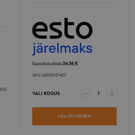
L
Kuumakse alates
24.56 €
SKU: 63010121407
K
D):
VALI KOGUS
LISA OSTUKORVI