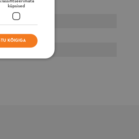
Klassifitseerimata
küpsised
TU KÕIGIGA
itseerimata küpsised
, toimimise.
ldus
älgib veateateid ja
uid kasutajale
uvatud teateid,
äiteks küpsise
õusoleku teadet ja
itmesuguseid
eateateid. Sõnum