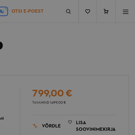
Minu ostukorv
A
i
P
Soodushind
799,00 €
TAVAHIND
1499,00 €
ti
LISA
VÕRDLE
SOOVINIMEKIRJA