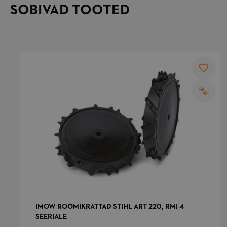
SOBIVAD TOOTED
private_content_ve
_gat
IMOW ROOMIKRATTAD STIHL ART 220, RMI 4
form_key
SEERIALE