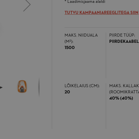
* Laadimisjaama alaldi
TUTVU KAMPAANIAREEGLITEGA SIIN
MAKS. NIIDUALA
PIIRDE TÜÜP:
(M²):
PIIRDEKAABE
1500
LÕIKELAIUS (CM):
MAKS. KALLA
20
(ROOMIKRATTA
40% (40%)