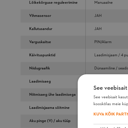
Lõikekõrguse reguleerimine
Manuaalne
Vihmasensor
JAH
Kallutusandur
JAH
Varguskaitse
PIN/Alarm
Käivituspunktid
Laadimisjaam / 4 pun
Niidugraafik
Dünaamiline / seadist
Laadimisaeg
Kiirlaadimine 110mi
See veebisait
Niitmisaeg ühe laadimisega
Kuni 55min
See veebisait kasu
kooskõlas meie küps
Laadimisjaama sõitmine
Automaatne / piirde
KUVA KÕIK PART
Aku pinge (V) / aku tüüp
18,5 / Li-Ion