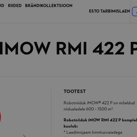
UD
RIIDED
BRÄNDIKOLLEKTSIOON
ESTO TARBIMISLAEN
IMOW RMI 422 
TOOTEST
Robotniiduk iMOW® 422 P on mõeldud
niidualadele 600 ~ 1500 m².
Robotniiduk iMOW RMI 422 P komplek
kuulub:
* Laadimisjaam kinnitusvaiadega