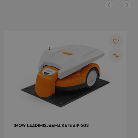
ustutatakse
üpsiselt pärast
eda, kui see on
stjale näidatud.
isab juhusliku,
ordumatu numbri
a kellaaja kliendi
isuga lehtedele, et
ältida nende
erveris vahemällu
alvestamist.
ee küpsise nimi on
eotud Google
niversal
nalyticsiga,
astavalt
okumentidele
asutatakse seda
äringute määra
iiramiseks -
iirates andmete
ogumist suure
iiklusega saitidel.
IMOW LAADIMISJAAMA KATE AIP 602
eda küpsist
asutatakse
rauseri sisu