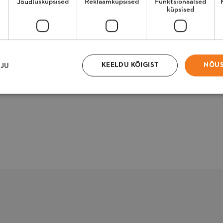
Jõudlusküpsised
Reklaamküpsised
Funktsionaalsed
küpsised
KEELDU KÕIGIST
NÕUS
SJU
pritsmete eest
ised
Jõudlusküpsised
Reklaamküpsised
Funktsionaalsed küpsised
Klassif
ised tagavad veebisaidi põhifunktsioonide, nagu kasutajanimi ja kontohaldus
õimalik ilma hädavajalike küpsisteta kasutada.
Pakkuja
/
Domeen
Aegumine
Kirje
1 päev
J
Adobe Inc.
m
farron.ee
k
n
n
m
v