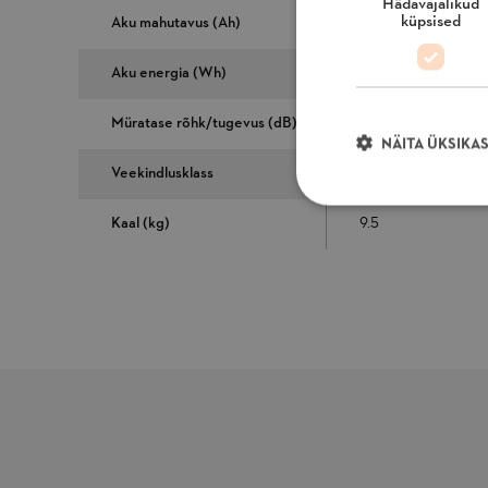
Hädavajalikud
küpsised
Aku mahutavus (Ah)
5.5
Aku energia (Wh)
101
Müratase rõhk/tugevus (dB)
49/60
NÄITA ÜKSIKA
Veekindlusklass
IPX4 - Kaitstud vee
Kaal (kg)
9.5
Hädavajalikud küps
Hädavajalikud küps
Veebisaiti ei ole v
Nimi
mage-messages