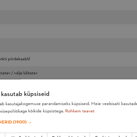
kti piirdekaablil
atav / välja lülitatav
n
 kasutab küpsiseid
tab kasutajakogemuse parandamiseks küpsiseid. Meie veebisaiti kasutad
isepoliitikaga kõikide küpsistega.
Rohkem teavet
kaabel /piirdekaablil nihkes ~40~80cm
NERID
(1900) →