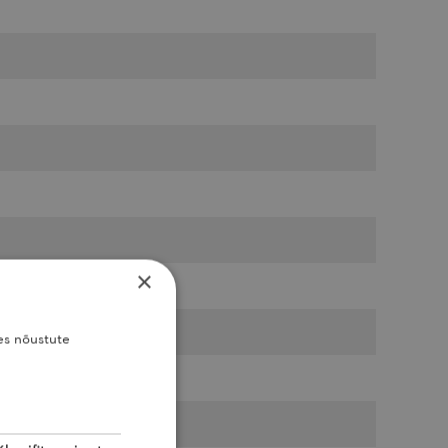
×
es nõustute