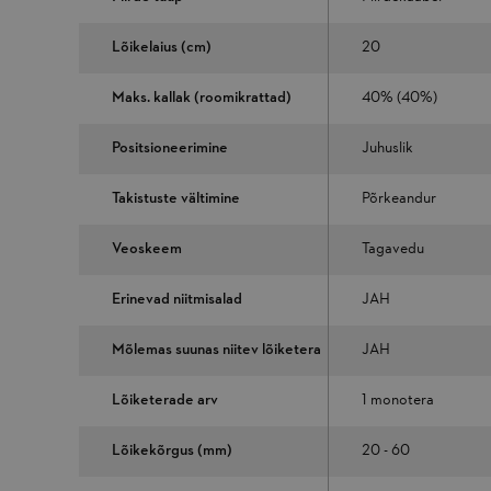
Lõikelaius (cm)
20
Maks. kallak (roomikrattad)
40% (40%)
Positsioneerimine
Juhuslik
Takistuste vältimine
Põrkeandur
Veoskeem
Tagavedu
Erinevad niitmisalad
JAH
Mõlemas suunas niitev lõiketera
JAH
Lõiketerade arv
1 monotera
Lõikekõrgus (mm)
20 - 60