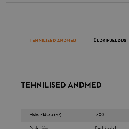
TEHNILISED ANDMED
ÜLDKIRJELDUS
TEHNILISED ANDMED
Maks. niiduala (m²)
1500
Piirde tüüp
Piirdekaabel