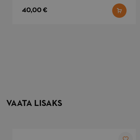
40,00 €
recently_compared
_ga_5JKQPR143T
_ga
VAATA LISAKS