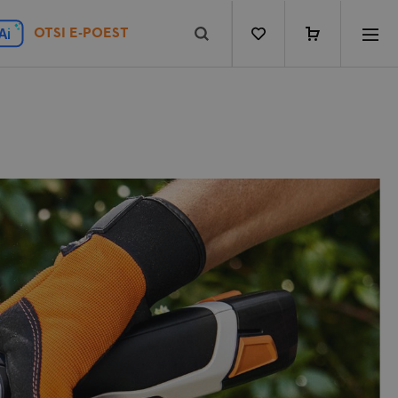
Minu ostukorv
A
i