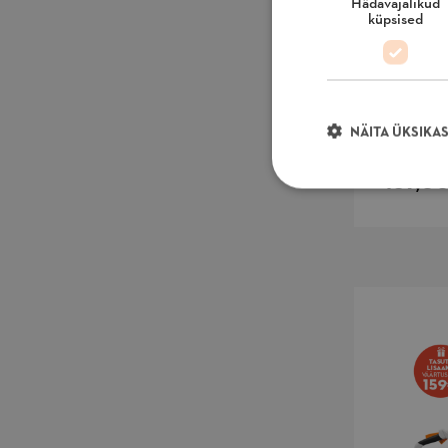
Hädavajalikud
küpsised
MAKS. Õ
KIIRUS (M/
55
NÄITA ÜKSIKA
169,00
Hädavajalikud küps
Hädavajalikud küps
Veebisaiti ei ole v
Nimi
mage-messages