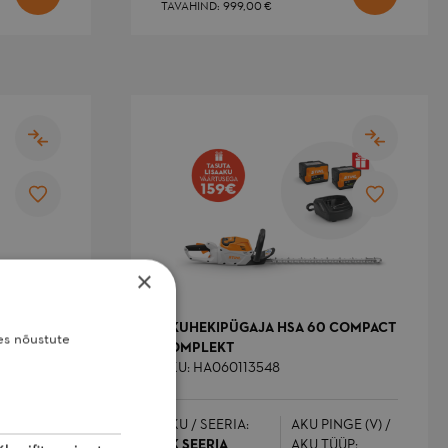
TAVAHIND
999,00 €
×
 PRO
AKUHEKIPÜGAJA HSA 60 COMPACT
es nõustute
KOMPLEKT
SKU: HA060113548
NGE (V) /
ÜP:
AKU / SEERIA:
AKU PINGE (V) /
-ION
AK SEERIA
AKU TÜÜP: