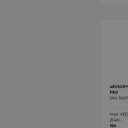
recently_compared
_ga_5JKQPR143T
_ga
AKUSURV
PRO
SKU: RA01
MAX. VEE
(BAR) :
150