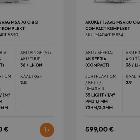
k
k
s
o
SAAG MSA 70 C-BQ
AKUKETTSAAG MSA 80 C-
 KOMPLEKT
COMPACT KOMPLEKT
rsion
1 aasta 1
L
Adobe Inc.
kuu
k
farron.ee
40115830
SKU: MA040115834
j
s
v
s
RIA:
AKU PINGE (V) /
AKU / SEERIA:
AKU PI
s
A
AKU TÜÜP:
AK SEERIA
AKU TÜ
T)
36 / LI-ION
(COMPACT)
36 / LI
57
S
Google LLC
sekundit
s
.farron.ee
AT CM
KAAL (KG):
JUHTPLAAT CM
KAAL (
U
A
2.5
/ KETT /
2.9
v
:
ÜMARVIIL:
d
k
/ 1/4"
35 LIGHT / 1/4"
p
MM
PM3 1,1 MM
p
p
2MM
72HM/3,2MM
k
l
0 €
599,00 €
1 päev
S
Adobe Inc.
k
.farron.ee
b