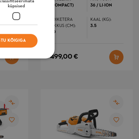
Klassifitseerimata
(COMPACT)
36 / LI-ION
küpsised
KG):
LÕIKETERA
KAAL (KG):
PIKKUS (CM):
3.5
60
TU KÕIGIGA
499,00 €
itseerimata küpsised
, toimimise.
ldus
älgib veateateid ja
uid kasutajale
uvatud teateid,
äiteks küpsise
õusoleku teadet ja
itmesuguseid
eateateid. Sõnum