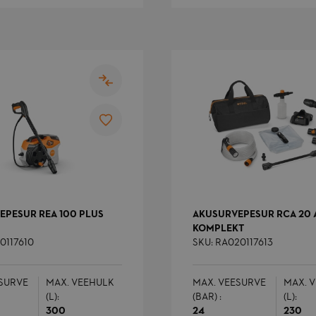
v
s
h
l
l
_product
1 päev
S
Adobe Inc.
v
farron.ee
t
.farron.ee
1 aasta 1
G
kuu
k
k
s
1 aasta 1
S
Google LLC
kuu
s
.farron.ee
U
A
EPESUR REA 100 PLUS
AKUSURVEPESUR RCA 20 
o
KOMPLEKT
v
s
0117610
SKU: RA020117613
k
a
S
k
SURVE
MAX. VEEHULK
MAX. VEESURVE
MAX. 
a
(L):
(BAR) :
(L):
k
e
300
24
230