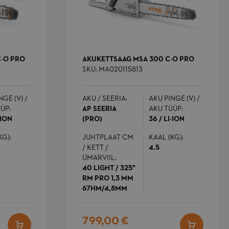
C-O PRO
AKUKETTSAAG MSA 300 C-O PRO
SKU: MA020115813
NGE (V) /
AKU / SEERIA:
AKU PINGE (V) /
ÜP:
AP SEERIA
AKU TÜÜP:
-ION
(PRO)
36 / LI-ION
KG):
JUHTPLAAT CM
KAAL (KG):
/ KETT /
4.5
ÜMARVIIL:
40 LIGHT / 325"
RM PRO 1,3 MM
67HM/4,8MM
Soodushind
799,00 €