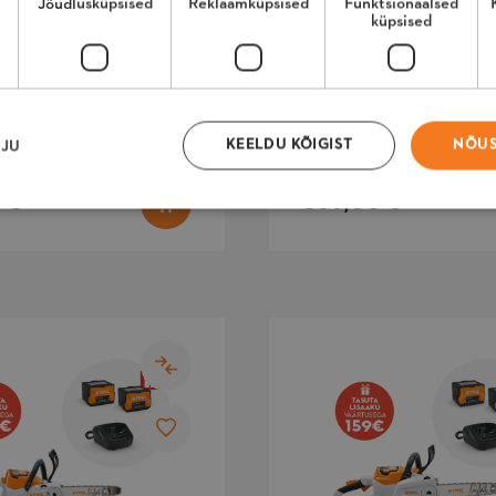
Jõudlusküpsised
Reklaamküpsised
Funktsionaalsed
770
küpsised
KOMPLEKTIS
KAAL (
TÖÖORGAN:
5.7
HU
PUHUMISJÕUD
KOLMIKNUGA,
S):
(N):
TRIMMIPEA,
11
SAEKETAS
KEELDU KÕIGIST
NÕUS
SJU
 €
899,00 €
ised
Jõudlusküpsised
Reklaamküpsised
Funktsionaalsed küpsised
Klassif
ised tagavad veebisaidi põhifunktsioonide, nagu kasutajanimi ja kontohaldus
õimalik ilma hädavajalike küpsisteta kasutada.
Pakkuja
/
Domeen
Aegumine
Kirje
1 päev
J
Adobe Inc.
m
farron.ee
k
n
n
m
v