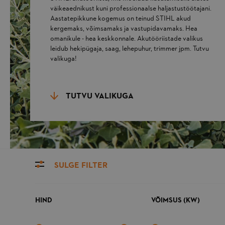
väikeaednikust kuni professionaalse haljastustöötajani.
Aastatepikkune kogemus on teinud STIHL akud
kergemaks, võimsamaks ja vastupidavamaks. Hea
omanikule - hea keskkonnale. Akutööriistade valikus
leidub hekipügaja, saag, lehepuhur, trimmer jpm. Tutvu
valikuga!
TUTVU VALIKUGA
SULGE FILTER
HIND
VÕIMSUS (KW)