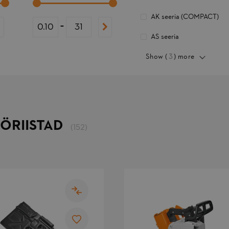
AK seeria (COMPACT)
-
AS seeria
Show (
3
) more
ÖRIISTAD
(152)