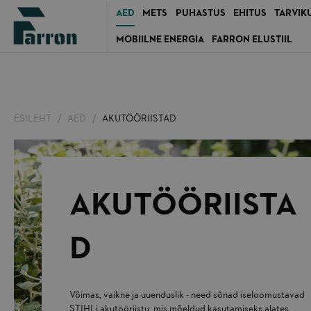
AED
METS
PUHASTUS
EHITUS
TARVIK
MOBIILNE ENERGIA
FARRON ELUSTIIL
ESILEHT
AED
AKUTÖÖRIISTAD
AKUTÖÖRIISTA
D
Võimas, vaikne ja uuenduslik - need sõnad iseloomustavad
STIHLi akutööriistu, mis mõeldud kasutamiseks alates