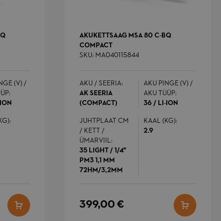
ustutatakse
üpsiselt pärast
eda, kui see on
stjale näidatud.
BQ
AKUKETTSAAG MSA 80 C-BQ
COMPACT
isab juhusliku,
ordumatu numbri
SKU: MA040115844
a kellaaja kliendi
isuga lehtedele, et
ältida nende
erveris vahemällu
NGE (V) /
AKU / SEERIA:
AKU PINGE (V) /
alvestamist.
ÜP:
AK SEERIA
AKU TÜÜP:
-ION
(COMPACT)
36 / LI-ION
ee küpsise nimi on
eotud Google
KG):
JUHTPLAAT CM
KAAL (KG):
niversal
nalyticsiga,
/ KETT /
2.9
astavalt
ÜMARVIIL:
okumentidele
asutatakse seda
35 LIGHT / 1/4"
äringute määra
PM3 1,1 MM
iiramiseks -
iirates andmete
72HM/3,2MM
ogumist suure
iiklusega saitidel.
399,00 €
eda küpsist
asutatakse
rauseri sisu