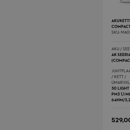
AKUKETT
COMPACT
private_content_ve
SKU: MA0
AKU / SEE
AK SEERI
(COMPAC
_gat
JUHTPLA
/ KETT /
ÜMARVIIL
30 LIGHT 
PM3 1,1 
64HM/3,
529,0
form_key