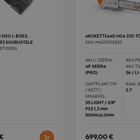
 SISU L-BOXX,
AKUKETTSAAG MSA 220 T
ER3 SUURUSTELE
SKU: MA010115832
38710006
AKU / SEERIA:
AKU PI
AP SEERIA
AKU TÜ
(PRO)
36 / LI
JUHTPLAAT CM
KAAL (
/ KETT /
2.7
ÜMARVIIL:
35 LIGHT / 3/8"
PS3 1,3 MM
50HM/4,0MM
 €
699,00 €